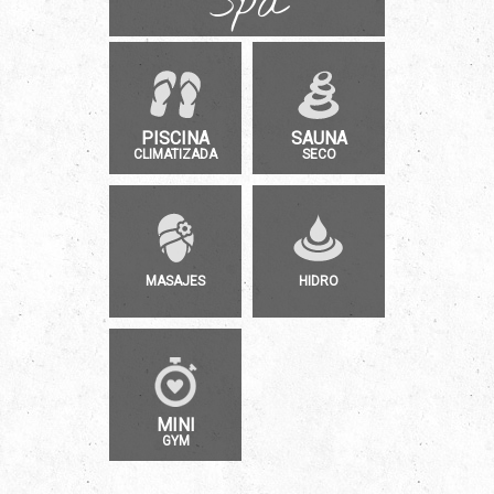
Spa
PISCINA
SAUNA
CLIMATIZADA
SECO
MASAJES
HIDRO
MINI
GYM